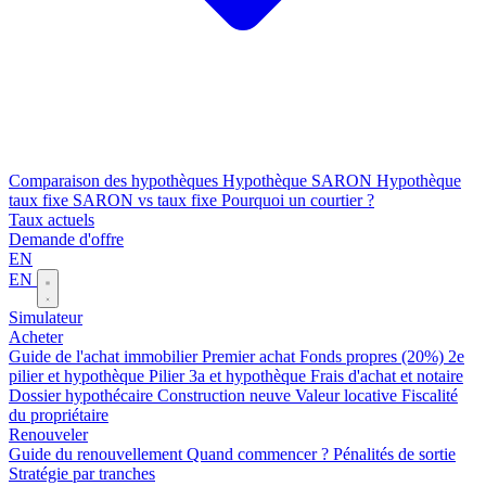
Comparaison des hypothèques
Hypothèque SARON
Hypothèque
taux fixe
SARON vs taux fixe
Pourquoi un courtier ?
Taux actuels
Demande d'offre
EN
EN
Simulateur
Acheter
Guide de l'achat immobilier
Premier achat
Fonds propres (20%)
2e
pilier et hypothèque
Pilier 3a et hypothèque
Frais d'achat et notaire
Dossier hypothécaire
Construction neuve
Valeur locative
Fiscalité
du propriétaire
Renouveler
Guide du renouvellement
Quand commencer ?
Pénalités de sortie
Stratégie par tranches