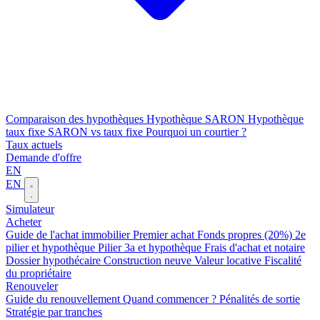
Comparaison des hypothèques
Hypothèque SARON
Hypothèque
taux fixe
SARON vs taux fixe
Pourquoi un courtier ?
Taux actuels
Demande d'offre
EN
EN
Simulateur
Acheter
Guide de l'achat immobilier
Premier achat
Fonds propres (20%)
2e
pilier et hypothèque
Pilier 3a et hypothèque
Frais d'achat et notaire
Dossier hypothécaire
Construction neuve
Valeur locative
Fiscalité
du propriétaire
Renouveler
Guide du renouvellement
Quand commencer ?
Pénalités de sortie
Stratégie par tranches