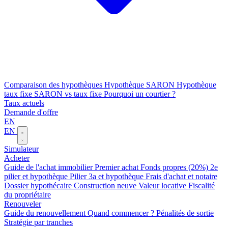
Comparaison des hypothèques
Hypothèque SARON
Hypothèque
taux fixe
SARON vs taux fixe
Pourquoi un courtier ?
Taux actuels
Demande d'offre
EN
EN
Simulateur
Acheter
Guide de l'achat immobilier
Premier achat
Fonds propres (20%)
2e
pilier et hypothèque
Pilier 3a et hypothèque
Frais d'achat et notaire
Dossier hypothécaire
Construction neuve
Valeur locative
Fiscalité
du propriétaire
Renouveler
Guide du renouvellement
Quand commencer ?
Pénalités de sortie
Stratégie par tranches