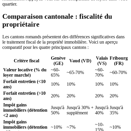
quartier.
Comparaison cantonale : fiscalité du
propriétaire
Les cantons romands présentent des différences significatives dans
le traitement fiscal de la propriété immobilière. Voici un aperçu
comparatif pour les quatre principaux cantons :
Genève
Valais
Fribourg
Critère fiscal
Vaud (VD)
(GE)
(VS)
(FR)
Valeur locative (% du
~60-
~60-
~65-70%
~60-70%
loyer marché)
65%
70%
Forfait entretien (<10
10%
10%
10%
10%
ans)
Forfait entretien (>10
20%
20%
20%
20%
ans)
Impôt gains
Jusqu'à
Jusqu'à 30% +
Jusqu'à
Jusqu'à
immobiliers (détention
50%
supplément
40%
35%
<2 ans)
Impôt gains
~10-
immobiliers (détention
~10%
~7%
~10%
15%