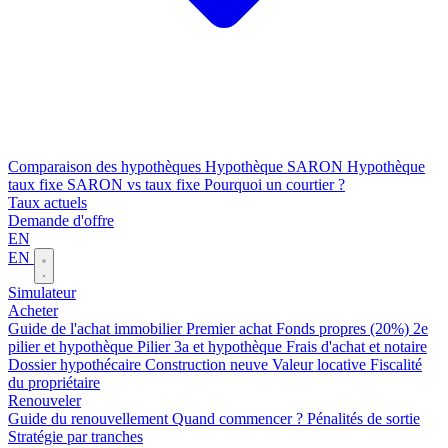
Comparaison des hypothèques
Hypothèque SARON
Hypothèque
taux fixe
SARON vs taux fixe
Pourquoi un courtier ?
Taux actuels
Demande d'offre
EN
EN
Simulateur
Acheter
Guide de l'achat immobilier
Premier achat
Fonds propres (20%)
2e
pilier et hypothèque
Pilier 3a et hypothèque
Frais d'achat et notaire
Dossier hypothécaire
Construction neuve
Valeur locative
Fiscalité
du propriétaire
Renouveler
Guide du renouvellement
Quand commencer ?
Pénalités de sortie
Stratégie par tranches