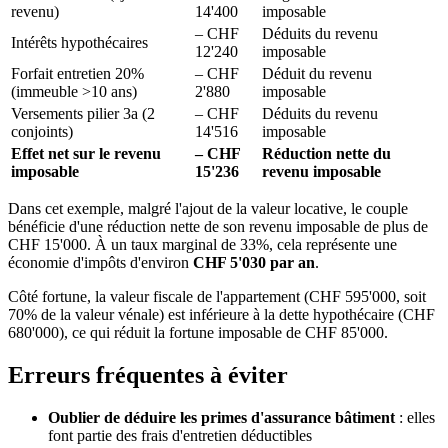
revenu)
14'400
imposable
– CHF
Déduits du revenu
Intérêts hypothécaires
12'240
imposable
Forfait entretien 20%
– CHF
Déduit du revenu
(immeuble >10 ans)
2'880
imposable
Versements pilier 3a (2
– CHF
Déduits du revenu
conjoints)
14'516
imposable
Effet net sur le revenu
– CHF
Réduction nette du
imposable
15'236
revenu imposable
Dans cet exemple, malgré l'ajout de la valeur locative, le couple
bénéficie d'une réduction nette de son revenu imposable de plus de
CHF 15'000. À un taux marginal de 33%, cela représente une
économie d'impôts d'environ
CHF 5'030 par an
.
Côté fortune, la valeur fiscale de l'appartement (CHF 595'000, soit
70% de la valeur vénale) est inférieure à la dette hypothécaire (CHF
680'000), ce qui réduit la fortune imposable de CHF 85'000.
Erreurs fréquentes à éviter
Oublier de déduire les primes d'assurance bâtiment
: elles
font partie des frais d'entretien déductibles