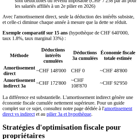
sont déductibles du revenu imposable (CHF 7'258 par an pour
les salariés affiliés à un 2e pilier en 2026)
Avec l'amortissement direct, seule la déduction des intérêts subsiste,
et celle-ci diminue chaque année à mesure que la dette se réduit.
Exemple comparatif sur 15 ans
(hypothèque de CHF 640'000,
taux 1.8%, taux marginal 33%) :
Déductions
Déductions
Économie fiscale
Méthode
intérêts
3a cumulées
totale estimée
cumulées
Amortissement
~CHF 148'000
CHF 0
~CHF 48'800
direct
Amortissement
~CHF
~CHF 172'800
~CHF 92'950
indirect 3a
108'870
La différence est substantielle. L'amortissement indirect génère une
économie fiscale cumulée nettement supérieure. Pour un guide
complet sur ce sujet, consultez notre page dédiée à l'
amortissement
direct vs indirect
et au
pilier 3a et hypothèque
.
Stratégies d'optimisation fiscale pour
propriétaires