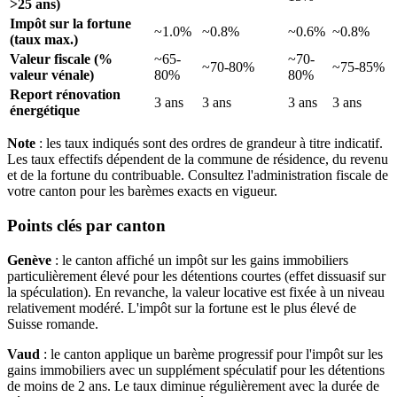
>25 ans)
Impôt sur la fortune
~1.0%
~0.8%
~0.6%
~0.8%
(taux max.)
Valeur fiscale (%
~65-
~70-
~70-80%
~75-85%
valeur vénale)
80%
80%
Report rénovation
3 ans
3 ans
3 ans
3 ans
énergétique
Note
: les taux indiqués sont des ordres de grandeur à titre indicatif.
Les taux effectifs dépendent de la commune de résidence, du revenu
et de la fortune du contribuable. Consultez l'administration fiscale de
votre canton pour les barèmes exacts en vigueur.
Points clés par canton
Genève
: le canton affiché un impôt sur les gains immobiliers
particulièrement élevé pour les détentions courtes (effet dissuasif sur
la spéculation). En revanche, la valeur locative est fixée à un niveau
relativement modéré. L'impôt sur la fortune est le plus élevé de
Suisse romande.
Vaud
: le canton applique un barème progressif pour l'impôt sur les
gains immobiliers avec un supplément spéculatif pour les détentions
de moins de 2 ans. Le taux diminue régulièrement avec la durée de