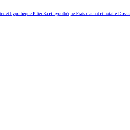
lier et hypothèque
Pilier 3a et hypothèque
Frais d'achat et notaire
Dossi