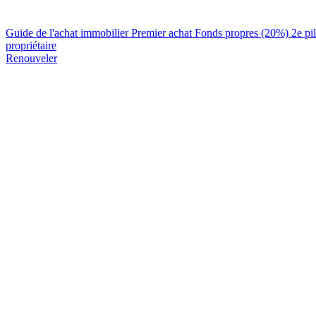
Guide de l'achat immobilier
Premier achat
Fonds propres (20%)
2e pi
propriétaire
Renouveler