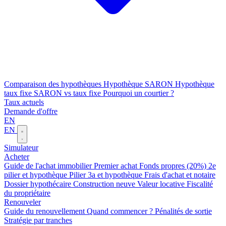
Comparaison des hypothèques
Hypothèque SARON
Hypothèque
taux fixe
SARON vs taux fixe
Pourquoi un courtier ?
Taux actuels
Demande d'offre
EN
EN
Simulateur
Acheter
Guide de l'achat immobilier
Premier achat
Fonds propres (20%)
2e
pilier et hypothèque
Pilier 3a et hypothèque
Frais d'achat et notaire
Dossier hypothécaire
Construction neuve
Valeur locative
Fiscalité
du propriétaire
Renouveler
Guide du renouvellement
Quand commencer ?
Pénalités de sortie
Stratégie par tranches